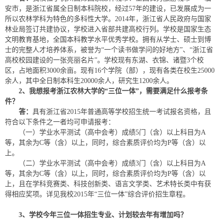
安市，是浙江省属全日制本科院校，经过57年的建设，已发展成为一
所以农林学科为特色的多科性大学。2014年，浙江省人民政府与国家
林业局签订共建协议，学校进入省部共建高校行列。学校是国家生态
文明教育基地，全国本科教学水平优秀学校。拥有从学士、硕士到博
士的完整人才培养体系，被誉为“一个读书做学问的好地方”、“浙江省
高校校园建设的一张亮丽名片”。学校现有东湖、衣锦、诸暨3个校
区，占地面积3000余亩。现有16个学院（部），现有各类在校生25000
余人，其中全日制本科生20000余人，研究生1200余人。
2
、我想报考
浙江农林大学
的“三位一体”，需要满足什么报考条
件？
答：
具有浙江省2015年普通高等学校招生统一考试报名资格，且
符合以下条件之一者均可申请报考：
（一）学业水平测试（高中会考）成绩5门（含）以上科目为A
等，其余为C等（含）以上，同时，综合素质评价均为P等（含）以
上。
（二）学业水平测试（高中会考）成绩3门（含）以上科目为A
等，其余为C等（含）以上，同时，综合素质评价均为P等（含）以
上，且在学科竞赛类、科技创新类、语言文学类、艺术特长类中有获
得相应奖项。详见我校2015年“三位一体”综合评价招生章程。
3
、学校今年三位一体招生
专业、
计划较去年有增加吗？