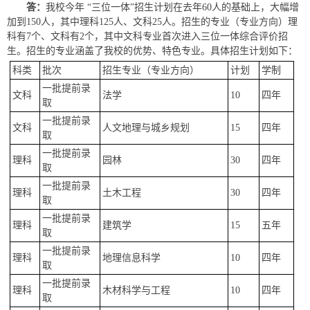
答：
我校今年 “三位一体”招生计划在去年60人的基础上，大幅增
加到150人，其中理科125人、文科25人。招生的专业（专业方向）理
科有7个、文科有2个，其中文科专业首次进入三位一体综合评价招
生。招生的专业涵盖了我校的优势、特色专业。具体招生计划如下：
科类
批次
招生专业（专业方向）
计划
学制
一批提前录
文科
法学
10
四年
取
一批提前录
文科
人文地理与城乡规划
15
四年
取
一批提前录
理科
园林
30
四年
取
一批提前录
理科
土木工程
30
四年
取
一批提前录
理科
建筑学
15
五年
取
一批提前录
理科
地理信息科学
10
四年
取
一批提前录
理科
木材科学与工程
10
四年
取