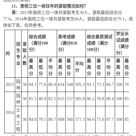
11
、
贵校
三位一体往年的录取情况如何？
答：
2013年我校三位一体共录取考生30人，录取最低综合分
77.6。2014年我校三位一体共录取考生60人，录取最低综合分79.1，具
体如下表，仅供参考。
学业水平
综合成绩
高考成绩
综合素质测试
试成绩
（满分100
（满分810
成绩（满分
招
录
（满分100
分）
分）
100分）
生
取
分）
间
专
人
最
最
平
最
最
最
最
平
最
最
平
业
数
平均
高
低
均
高
低
高
低
均
高
低
均
分
分
分
分
分
分
分
分
分
分
分
分
园
2013
30
84.1
77.6
80.4
634
540
595.3
93.1
73.3
84.7
100
70
91
林
园
30
85.5
80.9
82.5
615
557
585.0
96.2
78.8
90.4
100
85
96
林
土
2014
木
30
84.8
79.1
80.7
608
500
571.3
94.6
75.6
87.7
100
85
95
工
程