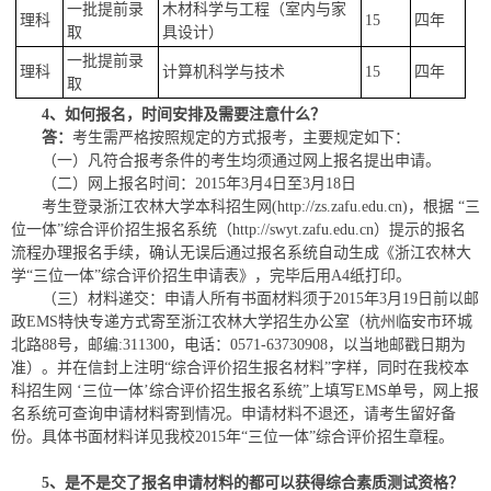
一批提前录
木材科学与工程（室内与家
理科
15
四年
取
具设计）
一批提前录
理科
计算机科学与技术
15
四年
取
4
、如何报名，时间安排及需要注意什么？
答：
考生需严格按照规定的方式报考，主要规定如下：
（一）凡符合报考条件的考生均须通过网上报名提出申请。
（二）网上报名时间：2015年3月4日至3月18日
考生登录浙江农林大学本科招生网(http://zs.zafu.edu.cn)，根据 “三
位一体”综合评价招生报名系统（http://swyt.zafu.edu.cn）提示的报名
流程办理报名手续，确认无误后通过报名系统自动生成《浙江农林大
学“三位一体”综合评价招生申请表》，完毕后用A4纸打印。
（三）材料递交：申请人所有书面材料须于2015年3月19日前以邮
政EMS特快专递方式寄至浙江农林大学招生办公室（杭州临安市环城
北路88号，邮编:311300，电话：0571-63730908，以当地邮戳日期为
准）。并在信封上注明“综合评价招生报名材料”字样，同时在我校本
科招生网 ‘三位一体’综合评价招生报名系统”上填写EMS单号，网上报
名系统可查询申请材料寄到情况。申请材料不退还，请考生留好备
份。具体书面材料详见我校2015年“三位一体”综合评价招生章程。
5
、是不是交了报名申请材料的都可以获得
综合素质
测试资格？