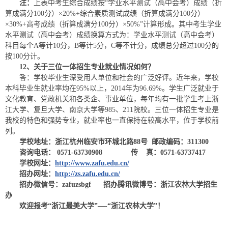
注：
上表中考生综合成绩按“学业水平测试（高中会考）成绩（折
算成满分100分）×20%+综合素质测试成绩（折算成满分100分）
×30%+高考成绩（折算成满分100分）×50%”计算形成。其中考生学业
水平测试（高中会考）成绩换算方式为：学业水平测试（高中会考）
科目每个A等计10分，B等计5分，C等不计分，成绩总分超过100分的
按100分计。
12、关于三位一体招生专业就业情况如何？
答：学校毕业生深受用人单位和社会的广泛好评。近年来，学校
本科毕业生就业率均在95%以上，2014年为96.69%。学生广泛就业于
文化教育、党政机关和各类企、事业单位，每年均有一批学生考上浙
江大学、复旦大学、南京大学等985、211院校。三位一体招生专业是
我校的特色和强势专业，就业率也一直保持在较高水平，位于学校前
列。
学校
地址：浙江杭州临安市环城北路88号
邮政编码：311300
咨询电话：
0571-63730908
传
真：0571-63737417
学校网址：
http://www.zafu.edu.cn/
招
办
网址：
http://zs.zafu.edu.cn/
招办微信号：zafuzsbg
f
招
办
腾讯微博号：浙江农林大学招生
办
欢迎报考“浙江最美大学”—-“浙江农林大学”！