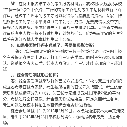
答：
在网上报名结束收到考生报名材料后，我校将尽快组织学校
“三位一体”综合评价招生工作的专家工作组对考生申请材料进行书面
评审，通过书面评审的考生才可以获得综合素质测试资格。专家工作
组根据考生的学业水平测试（高中会考）成绩、竞赛成绩以及中学阶
段综合表现情况，形成通过书面评审的考生建议名单。最终通过书面
评审的考生人数一般不超过招生计划数的6倍。通过书面评审的考生名
单将在浙江农林大学本科招生网上公布。
6
、
如果书面材料评审通过了，需要做哪些准备
？
答：
通过书面评审的考生根据“三位一体”综合评价招生网上报
名有关提示办理网上确认、打印准考证等手续。同时考生须经现场确
认、缴纳报名考务费后，凭本人身份证、准考证才能参加综合素质测
试。
7
、综合
素质
测试形式如何？
答：
综合素质测试采取群体面试方式进行。学校专家工作组组织
成立各考场面试专家组，考生按所抽到的面试号入场面试。考生综合
素质测试成绩满分为100分，为面试专家组成员对其所评分数的平均
分。考试过程全程录像。综合素质测试结束后，确定入围考生名单，
考生可通过我校本科招生网查询综合素质测试成绩。
综合素质测试时间为2015年3月29日，地点为浙江农林大学东湖校
区；考生于2015年3月28日来校报到确认，缴纳报名考务费，熟悉考
场。