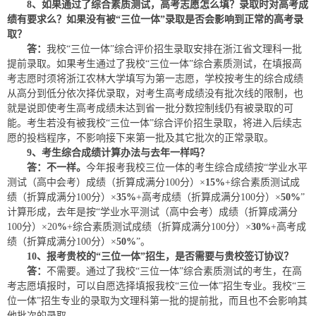
8
、如果通过了综合
素质
测试，高考志愿怎么填？录取时对高考成
绩有要求么？如果没有被“三位一体”录取是否会影响到正常的高考录
取？
答：
我校“三位一体”综合评价招生录取安排在浙江省文理科一批
提前录取。如果考生通过了我校“三位一体”综合素质测试，在填报高
考志愿时须将浙江农林大学填写为第一志愿，学校按考生的综合成绩
从高分到低分依次择优录取，对考生高考成绩没有批次线的限制，也
就是说即使考生高考成绩未达到省一批分数控制线仍有被录取的可
能。考生若没有被我校“三位一体”综合评价招生录取，将进入后续志
愿的投档程序，不影响接下来第一批及其它批次的正常录取。
9、考生综合成绩计算办法与去年一样吗？
答：
不一样。
今年报考我校三位一体的考生综合成绩按“学业水平
测试（高中会考）成绩（折算成满分100分）×
15%
+综合素质测试成
绩（折算成满分100分）×
35%
+高考成绩（折算成满分100分）×
50%
”
计算形成，去年是按“学业水平测试（高中会考）成绩（折算成满分
100分）×20
%
+综合素质测试成绩（折算成满分100分）×
30%
+高考成
绩（折算成满分100分）×
50%
”。
10
、报考贵校的“三位一体”招生，是否需要与贵校签订协议？
答：
不需要。通过了我校“三位一体”综合素质测试的考生，在高
考志愿填报时，可以自愿选择填报我校“三位一体”招生专业。我校“三
位一体”招生专业的录取为文理科第一批的提前批，而且也不会影响其
他批次的录取。