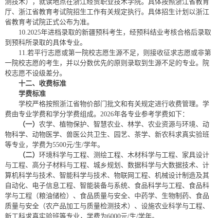
测技术），就读地点在浙江经贸职业技术学院。具体按照浙江省教育
厅、浙江省教育考试院招生工作有关规定执行。具体招生计划以浙江
省教育考试院正式公布为准。
10.2025年进档录取的新疆预科考生，经预科结业考核合格后录取
到预科所录取的具体专业。
11.若平行志愿或第一院校志愿生源不足，则接收征求志愿或非第
一院校志愿的考生，并以分数优先的原则录取到生源不足的专业。院
校志愿不设级差分。
十
二
、收费标准
学费标准
学校严格按照浙江省物价部门批文和有关规定进行收费管理。学
费由专业学费和学分学费组成。2026年各专业参考学费如下：
（一）
农学、植物保护、智慧农业、林学、农业资源与环境、动
物科学、动物医学、兽医公共卫生、园艺、茶学、新农科求真实验班
等专业，学费为5500元/生/学年。
（二）
环境科学与工程、测绘工程、木材科学与工程、家具设计
与工程、高分子材料与工程、城乡规划、数据科学与大数据技术、计
算机科学与技术、智能科学与技术、物联网工程、机械设计制造及其
自动化、电子信息工程、智能装备与系统、食品科学与工程、食品科
学与工程（粮油储检）、食品质量与安全、中药学、生物制药、食品
质量与安全（农产品加工与质量检测技术）、设施农业科学与工程、
新工科求真实验班等专业，学费为6000元/生/学年。