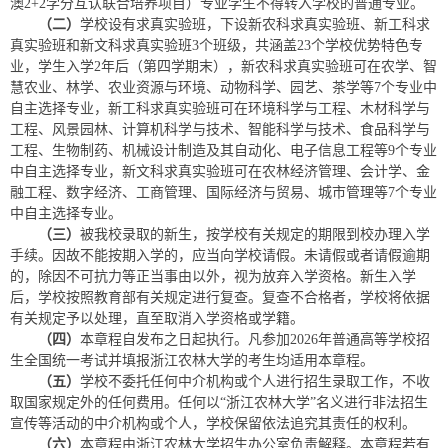
澳2+2学分互认联合培养项目）专业学生不得转入学校的普通专业。
（二）
学校设有求真实验班，下设新农科求真实验班、新工科求
真实验班和新文科求真实验班3个班级，共涵盖23个学校优势特色专
业，学生入学2年后（第四学期末），新农科求真实验班可在农学、智
慧农业、林学、农业资源与环境、动物科学、园艺、茶学等7个专业中
自主选择专业，新工科求真实验班可在环境科学与工程、木材科学与
工程、风景园林、计算机科学与技术、智能科学与技术、食品科学与
工程、生物制药、机械设计制造及其自动化、电子信息工程等9个专业
中自主选择专业，新文科求真实验班可在农林经济管理、会计学、金
融工程、数字经济、工商管理、国际经济与贸易、城市管理等7个专业
中自主选择专业。
（三）
被我校录取的新生，按学校有关规定的期限到校办理入学
手续。因故不能按期入学的，应当向学校请假。未请假或者请假逾期
的，除因不可抗力等正当事由以外，视为放弃入学资格。新生入学
后，学校按照教育部有关规定进行复查。复查不合格者，学校将依据
有关规定予以处理，直至取消入学资格或学籍。
（四）
本章程自发布之日起执行。凡参加2026年普通高等学校招
生全国统一考试并填报浙江农林大学的考生均适用本章程。
（五）
学校不委托任何中介机构或个人进行招生录取工作，不收
取国家规定外的任何费用。任何以“浙江农林大学”名义进行非法招生
宣传等活动的中介机构或个人，学校保留依法追究其责任的权利。
（六）
本章程由浙江农林大学招生办公室负责解释。本章程若有