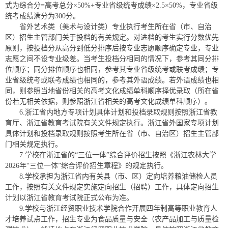
式为综合分=高考总分×50%+专业省级统考成绩×2.5×50%，专业省级
统考成绩满分为300分。
省外艺术类（美术与设计类）专业执行考生所在省（市、自治
区）招生主管部门关于投档的有关规定。对进档的考生实行分数优先
原则，按投档分从高分到低分排序后按专业志愿顺序确定专业，专业
志愿之间不设专业级差。当考生投档分相同的情况下，参考其同分排
位顺序；同分排位顺序也相同，参考其专业省级统考或联考成绩；专
业省级统考或联考成绩也相同的，参考其外语成绩。若外语成绩也相
同，则参照当地省份相关的高考文化成绩单科顺序择优录取（所在省
份若无相关依据，则参照浙江省相关的高考文化成绩单科顺序）。
6.浙江省内地方专项计划具体计划和投档录取规则按照浙江省教
育厅、浙江省教育考试院有关文件规定执行。浙江省外国家专项计划
具体计划和投档录取规则按照考生所在省（市、自治区）招生主管部
门相关规定执行。
7.学校在浙江省的“三位一体”综合评价招生按照《浙江农林大学
2026年“三位一体”综合评价招生章程》的规定执行。
8.学校承担为浙江省内有关县（市、区）定向培养粮油储检人员
工作，按照有关文件规定实施定向招生（招聘）工作，具体定向招生
计划以浙江省教育考试院正式公布为准。
9.学校与浙江经贸职业技术学院合作开展四年制高等职业教育人
才培养试点工作，招生专业为食品质量与安全（农产品加工与质量检