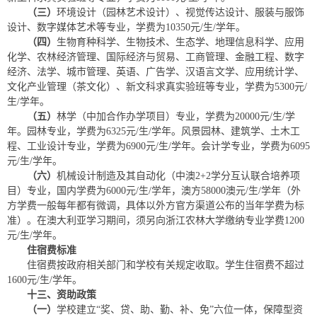
（三）
环境设计（园林艺术设计）、视觉传达设计、服装与服饰
设计、数字媒体艺术等专业，学费为10350元/生/学年。
（四）
生物育种科学、生物技术、生态学、地理信息科学、应用
化学、农林经济管理、国际经济与贸易、工商管理、金融工程、数字
经济、法学、城市管理、英语、广告学、汉语言文学、应用统计学、
文化产业管理（茶文化）、新文科求真实验班等专业，学费为5300元/
生/学年。
（五）
林学（中加合作办学项目）专业，学费为20000元/生/学
年。园林专业，学费为6325元/生/学年。风景园林、建筑学、土木工
程、工业设计专业，学费为6900元/生/学年。会计学专业，学费为6095
元/生/学年。
（六）
机械设计制造及其自动化（中澳2+2学分互认联合培养项
目）专业，国内学费为6000元/生/学年，澳方58000澳元/生/学年（外
方学费一般每年都有微调，具体以外方官方渠道公布的当年学费为标
准）。在澳大利亚学习期间，须另向浙江农林大学缴纳专业学费1200
元/生/学年。
住宿费标准
住宿费按政府相关部门和学校有关规定收取。学生住宿费不超过
1600元/生/学年。
十
三
、资助政策
（一）
学校建立“奖、贷、助、勤、补、免”六位一体，保障型资