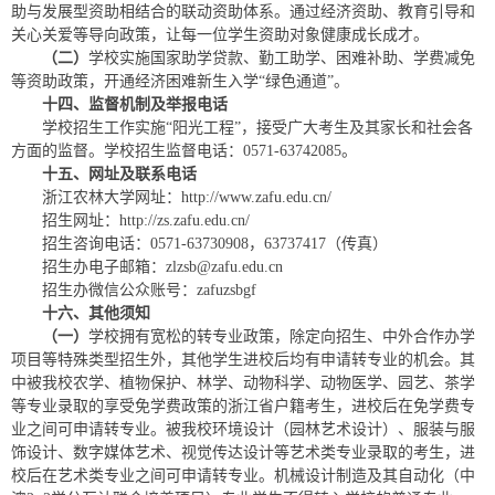
助与发展型资助相结合的联动资助体系。通过经济资助、教育引导和
关心关爱等导向政策，让每一位学生资助对象健康成长成才。
（二）
学校实施国家助学贷款、勤工助学、困难补助、学费减免
等资助政策，开通经济困难新生入学“绿色通道”。
十
四
、监督机制及举报电话
学校招生工作实施“阳光工程”，接受广大考生及其家长和社会各
方面的监督。学校招生监督电话：0571-63742085。
十
五
、网址及联系电话
浙江农林大学网址：http://www.zafu.edu.cn/
招生网址：http://zs.zafu.edu.cn/
招生咨询电话：0571-63730908，63737417（传真）
招生办电子邮箱：zlzsb@zafu.edu.cn
招生办微信公众账号：zafuzsbgf
十
六
、其他须知
（一）
学校拥有宽松的转专业政策，除定向招生、中外合作办学
项目等特殊类型招生外，其他学生进校后均有申请转专业的机会。其
中被我校农学、植物保护、林学、动物科学、动物医学、园艺、茶学
等专业录取的享受免学费政策的浙江省户籍考生，进校后在免学费专
业之间可申请转专业。被我校环境设计（园林艺术设计）、服装与服
饰设计、数字媒体艺术、视觉传达设计等艺术类专业录取的考生，进
校后在艺术类专业之间可申请转专业。机械设计制造及其自动化（中