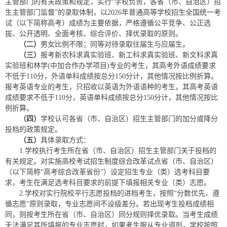
主管部门的有关政策和规定，实行“学校负责，各省（市、自治区）招
生主管部门监督”的录取体制，以2026年普通高等学校招生全国统一考
试（以下简称高考）成绩为主要依据，严格遵循公平竞争、公正选
拔、公开透明、全面考核、综合评价、择优录取的原则。
（二）
男女比例不限；同等对待录取往届生与应届生。
（三）
报考新农科求真实验班、新工科求真实验班、新文科求真
实验班和林学(中加合作办学项目)专业的考生，其高考外语成绩要求
不低于110分，外语单科成绩按总分150分计，其他情况按比例折算。
报考英语专业的考生，只招收以英语为外语语种的考生，其高考英语
成绩要求不低于110分，英语单科成绩按总分150分计，其他情况按比
例折算。
（四）
学校认可各省（市、自治区）招生主管部门的加分或降分
投档的政策规定。
（五）
具体录取方式：
1.学校执行考生所在省（市、自治区）招生主管部门关于投档的
有关规定。对实施高校考试招生制度综合改革试点省（市、自治区）
（以下简称“高考综合改革省份”）设定招生专业（类）选考科目要
求，考生在满足选考科目要求的前提下填报相关专业（类）志愿。
2.学校对实行院校平行志愿投档的进档考生，按照“分数优先、遵
循志愿”原则录取，专业志愿间不设级差分。若出现考生投档成绩相
同，则按考生所在省（市、自治区）同分规则择优录取。当考生成绩
无法满足其所填报的专业志愿时，如果考生服从专业调剂，学校按照