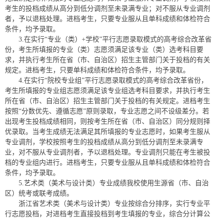
考生的投档成绩从高分到低分调剂至未录满专业；对不服从专业调剂
者，予以退档处理。进档考生，只要专业服从且单科成绩和体检符合
条件，均予录取。
3.在实行“专业（类）+学校”平行志愿录取模式的高考综合改革省
份，考生所填报的专业（类）志愿须满足该专业（类）选考科目要
求，并执行考生所在省（市、自治区）招生主管部门关于投档的有关
规定。进档考生，只要单科成绩和体检符合条件，均予录取。
4.在实行“院校专业组”平行志愿录取模式的高考综合改革省份，
考生所填报的专业组志愿须满足该专业组选考科目要求，并执行考生
所在省（市、自治区）招生主管部门关于投档的有关规定。进档考生
按照“分数优先、遵循志愿”原则录取，专业志愿之间不设级差分。若
出现考生投档成绩相同，则按考生所在省（市、自治区）同分规则择
优录取。当考生成绩无法满足其所填报的专业志愿时，如果考生服从
专业调剂，学校按照考生的投档成绩从高分到低分调剂至未录满专
业，对不服从专业调剂者，予以退档处理。专业调剂只能在考生被投
档的专业组内进行。进档考生，只要专业服从且单科成绩和体检符合
条件，均予录取。
5.艺术类（美术与设计类）专业成绩我校使用生源省（市、自治
区）统考或联考成绩。
浙江省艺术类（美术与设计类）专业按综合分排序，实行专业平
行志愿投档，对进档考生直接投档到考生填报的专业，综合分计算公