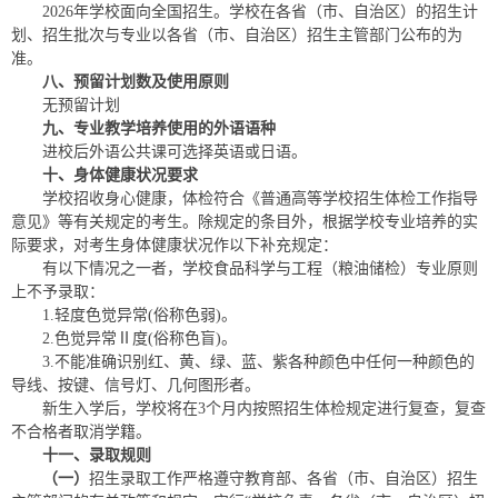
2026年学校面向全国招生。学校在各省（市、自治区）的招生计
划、招生批次与专业以各省（市、自治区）招生主管部门公布的为
准。
八
、预留计划数及使用原则
无预留计划
九
、专业教学培养
使用的外语语种
进校后外语公共课可选择英语或日语。
十、身体健康状况要求
学校招收身心健康，体检符合《普通高等学校招生体检工作指导
意见》等有关规定的考生。除规定的条目外，根据学校专业培养的实
际要求，对考生身体健康状况作以下补充规定：
有以下情况之一者，学校食品科学与工程（粮油储检）专业原则
上不予录取：
1.轻度色觉异常(俗称色弱)。
2.色觉异常Ⅱ度(俗称色盲)。
3.不能准确识别红、黄、绿、蓝、紫各种颜色中任何一种颜色的
导线、按键、信号灯、几何图形者。
新生入学后，学校将在3个月内按照招生体检规定进行复查，复查
不合格者取消学籍。
十
一
、录取规则
（一）
招生录取工作严格遵守教育部、各省（市、自治区）招生