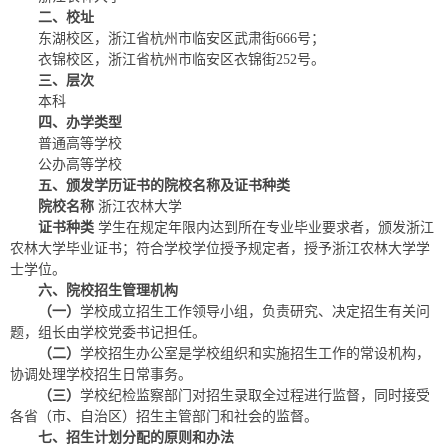
二
、校址
东湖校区，浙江省杭州市临安区武肃街666号；
衣锦校区，浙江省杭州市临安区衣锦街252号。
三
、层次
本科
四
、办学类型
普通高等学校
公办高等学校
五
、颁发学历证书的院校名称及证书种类
院校
名称
浙江农林大学
证书
种类
学生在规定年限内达到所在专业毕业要求者，颁发浙江
农林大学毕业证书；符合学校学位授予规定者，授予浙江农林大学学
士学位。
六
、院校招生管理机构
（一）
学校成立招生工作领导小组，负责研究、决定招生有关问
题，组长由学校党委书记担任。
（二）
学校招生办公室是学校组织和实施招生工作的常设机构，
协调处理学校招生日常事务。
（三）
学校纪检监察部门对招生录取全过程进行监督，同时接受
各省（市、自治区）招生主管部门和社会的监督。
七
、招生计划分配的原则和办法