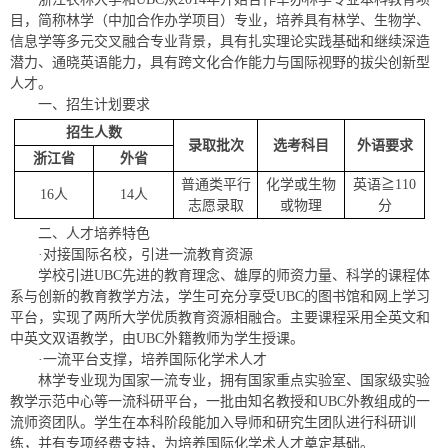
目，简称林学（中加合作办学项目）专业，培养具有林学、生物学、
信息学等多元交叉融合专业背景，具有扎实理论实践基础和继续深造
潜力、通晓英语能力，具有跨文化合作能力与国际视野的拔尖创新型
人才。
一、招生计划要求
招生人数
录取
批次
选考
科目
外语
要求
浙江省
外省
普通类平行
化学或生物
英语≧110
16人
14人
志愿录取
或物理
分
二、人才培养特色
·对接国际名校，引进一流教育资源
学校引进UBC先进的教育理念、雄厚的师资力量、科学的课程体
系与创新的教育教学方法，学生可充分享受UBC的图书馆和网上学习
平台，实现了两所大学优质教育资源相融合。主要课程采用全英文和
中英文双语教学，由UBC外籍教师为学生授课。
·一流平台支撑，培养国际化学术人才
林学专业现为国家一流专业，拥有国家重点实验室、国家级实验
教学示范中心等一流科研平台，一批由知名教授和UBC外教组成的一
流师资团队。学生在本科阶段能加入导师和研究生团队进行科研训
练，并有专项经费支持，为培养国际化学术人才奠定基础。