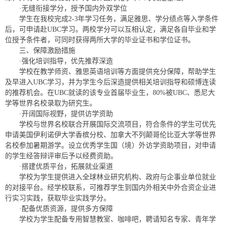
·无缝衔接学分，授予国内外双学位
学生在我校完成2-3年学习任务，满足雅思、学分绩点等入学条件
后，可申请赴UBC学习。两校学分可以互相认定，满足各自毕业和学
位授予条件者，可同时获得两所大学的毕业证书和学位证书。
三、保障激励措施
·强化培训指导，优先推荐深造
学校在教学师资、雅思英语培训等方面提供充分保障，帮助学生
及早进入UBC学习，并为学生今后深造提供相关培训指导和硕博连读
的推荐机会。在UBC就读的该专业首届毕业生，80%被UBC、悉尼大
学等世界名校录取为研究生。
·开阔国际视野，提供访学资助
学校与世界名校联合开展国际交流项目，符合条件的学生可优先
申请美国伊利诺伊大学香槟分校、加拿大不列颠哥伦比亚大学等世界
名校参加暑期游学。设立优秀学生国（境）外访学资助项目，对申请
的学生经答辩评审后予以经费资助。
·搭建优质平台，拓展就业渠道
学校为学生提供进入全球林业研究机构、政府与企事业单位就业
的对接平台。经学校联系，可推荐学生到国内外相关中外合资企业进
行实习实践，获取毕业实践学分。
·配备优质资源，提供多方保障
学校为学生配备专用智慧教室、咖啡吧，聘请知名专家、青年学