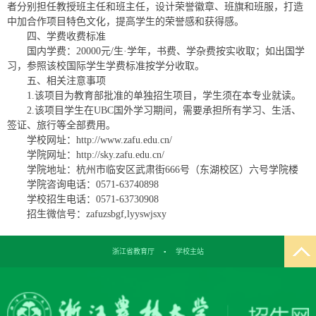
者分别担任教授班主任和班主任，设计荣誉徽章、班旗和班服，打造
中加合作项目特色文化，提高学生的荣誉感和获得感。
四、学费收费标准
国内学费：20000元/生·学年，书费、学杂费按实收取；如出国学
习，参照该校国际学生学费标准按学分收取。
五、相关注意事项
1.该项目为教育部批准的单独招生项目，学生须在本专业就读。
2.该项目学生在UBC国外学习期间，需要承担所有学习、生活、
签证、旅行等全部费用。
学校网址：http://www.zafu.edu.cn/
学院网址：http://sky.zafu.edu.cn/
学院地址：杭州市临安区武肃街666号（东湖校区）六号学院楼
学院咨询电话：0571-63740898
学校招生电话：0571-63730908
招生微信号：zafuzsbgf,lyyswjsxy
浙江省教育厅
▪
学校主站