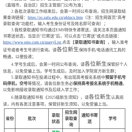
（直辖市、自治区）招生主管部门公布为准；
2.各批次录取工作结束后，会第一时间公布查询，招生网录取结
果查询链接：
https://zs.zafu.edu.cn/gklqcx.htm
（注：招生网首页“高考
录取查询”功能栏，输入考生身份证号及姓名即可查询）；
3.我校录取通知书均通过EMS特快专递寄送，请关注本页面通知
书寄送状态，当显示“已寄送”后，可以点击“已寄送”或点击链接：
https://www.ems.com.cn/queryList
,点击【
录取通知书查询
】，输入准考
各位新生
证号或者考生号进行查询。请
保持手机/电话通讯工具的
畅通，以便投递；
各位新生
4.学号生成后，会第一时间公布查询，请
保管好个人
信息，以免受骗上当。学号生成后，及时加入学院官方新生群；
5.录取通知书在投递过程中，有出现高考报名系统中
预留手机号
码停机，空号
等情况，请各位新生务必
保持高考报名系统手机畅通
，
以免影响接收录取通知书及后续入学工作；
各位新生
6.随录取通知书有《2025级新生须知》，请
认真阅
读，内有各类注意事项，保管好新生须知，以免受骗上当。
招生网
录取
通知书寄
省份
批次
录取查
学号
状态
送
询