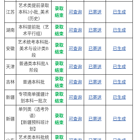
艺术类提前录取
录取
江苏
本科2小批_美术
可查询
已寄送
已生成
结束
（历史）
本科提前批（艺
录取
湖南
可查询
已寄送
已生成
术平行组）
结束
艺术统考本科批-
录取
安徽
美术与设计类B
可查询
已寄送
已生成
结束
段
普通类本科批A
录取
天津
可查询
已寄送
已生成
阶段
结束
录取
吉林
普通本科批
可查询
已寄送
已生成
结束
专项南单援疆计
录取
新疆
可查询
已寄送
已生成
划本科一批次
结束
单列类（选考外
语）
录取
新疆
可查询
已寄送
已生成
【新疆预科班计
结束
划】
艺术类本科批统
录取