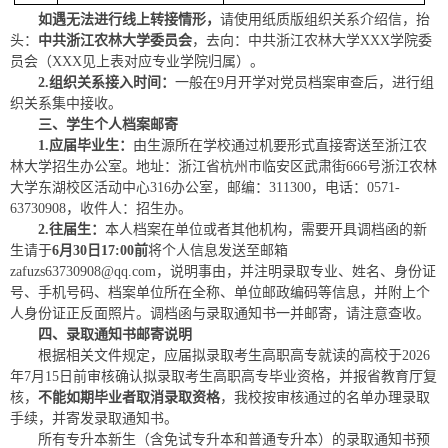
如遇无法进行线上转接情形，
请使用纸质版组织关系介绍信，抬
头：
中共浙江农林大学委员会
，去向：中共浙江农林大学XXX学院委
员会（XXX见上表对应专业学院归属）。
2
.组织关系接入时间：
一般在9月开学对党员档案审查后，进行组
织关系集中接收。
三、学生个人档案邮寄
1.应届毕业生：
由生源所在学校通过机要形式直接寄送至浙江农
林大学招生办公室。地址：浙江省杭州市临安区武肃街666号浙江农林
大学东湖校区活动中心316办公室，邮编：311300，电话：0571-
63730908，收件人：招生办。
2.往届生：
本人档案在单位或者其他机构，需要开具调档函的新
生请于
6月30日
17:00
前
将个人信息发送至邮箱
zafuzs63730908@qq.com，说明事由，并注明录取专业、姓名、身份证
号、手机号码、档案单位所在全称、单位邮政编码等信息，并附上个
人身份证正反面照片。调档函与录取通知书一并邮寄，请注意查收。
四、录取通知书邮寄说明
根据相关文件规定，应届拟录取考生高职高专就读的高校于2026
年7月15日前审核确认拟录取考生高职高专毕业资格，并报省教育厅复
核，
不能如期毕业者取消录取资格
，我校按审核通过的名单办理录取
手续，并寄发录取通知书。
所有专升本新生（含免试专升本和普通专升本）的录取通知书预