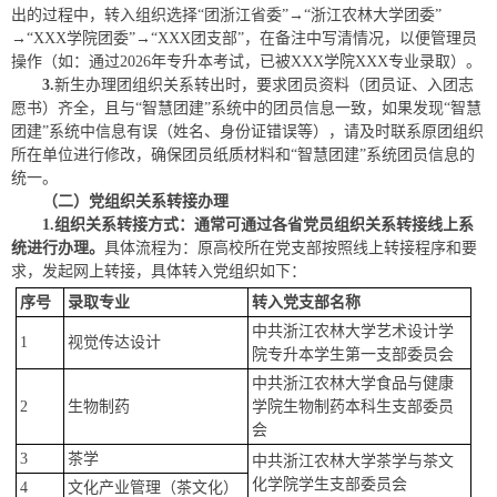
出的过程中，转入组织选择“团浙江省委”→“浙江农林大学团委”
→“XXX学院团委”→“XXX团支部”，在备注中写清情况，以便管理员
操作（如：通过2026年专升本考试，已被XXX学院XXX专业录取）。
3.
新生办理团组织关系转出时，要求团员资料（团员证、入团志
愿书）齐全，且与“智慧团建”系统中的团员信息一致，如果发现“智慧
团建”系统中信息有误（姓名、身份证错误等），请及时联系原团组织
所在单位进行修改，确保团员纸质材料和“智慧团建”系统团员信息的
统一。
（二）党组织关系转接办理
1.组织关系转接方式：通常可通过各省党员组织关系转接线上系
统进行办理。
具体流程为：原高校所在党支部按照线上转接程序和要
求，发起网上转接，具体转入党组织如下：
序号
录取专业
转入党支部名称
中共浙江农林大学艺术设计学
1
视觉传达设计
院专升本学生第一支部委员会
中共浙江农林大学食品与健康
2
生物制药
学院生物制药本科生支部委员
会
3
茶学
中共浙江农林大学茶学与茶文
化学院学生支部委员会
4
文化产业管理（茶文化）