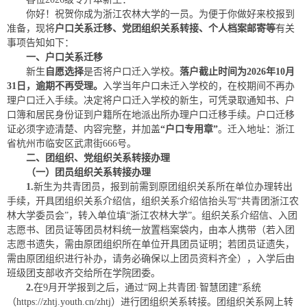
你好！祝贺你成为浙江农林大学的一员。为便于你做好来校报到
准备，现将
户口关系迁移
、
党
团
组织关系转接
、
个人档案邮寄
等
有关
事项告知如下：
一、户口关系迁移
新生
自愿选择
是否将户口迁入学校。
落户
截止
时间
为
2026
年
10月
31日，逾期不再受理。
入学当年户口未迁入学校的，在校期间不再办
理户口迁入手续。决定将户口迁入学校的新生，可凭录取通知书、户
口簿和居民身份证到户籍所在地派出所办理户口迁移手续。户口迁移
证必须字迹清楚、内容完整，并加盖
“户口专用章”
。迁入地址：浙江
省杭州市临安区武肃街666号。
二、团组织
、
党组织关系转接办理
（一）团员组织关系转接办理
1.
新生为共青团员，报到前需到原团组织关系所在单位办理转出
手续，开具团组织关系介绍信，组织关系介绍信抬头写“共青团浙江农
林大学委员会”，转入单位填“浙江农林大学”。组织关系介绍信、入团
志愿书、团员证等团员材料统一放置档案袋内，由本人携带（若入团
志愿书遗失，需由原团组织所在单位开具团员证明；若团员证遗失，
需由原团组织进行补办，请务必确保以上团员资料齐全），入学后由
班级团支部收齐交给所在学院团委。
2.
在9月开学报到之后，通过“网上共青团·智慧团建”系统
（https://zhtj.youth.cn/zhtj）进行团组织关系转接。团组织关系网上转