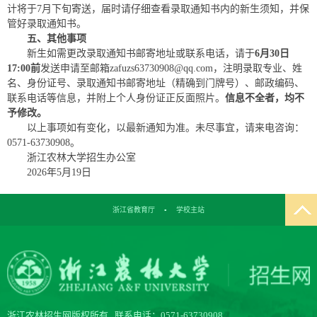
计将于7月下旬寄送，届时请仔细查看录取通知书内的新生须知，并保
管好录取通知书。
五、其他事项
新生如需更改录取通知书邮寄地址或联系电话，请于
6月30日
17:00前
发送申请至邮箱zafuzs63730908@qq.com，注明录取专业、姓
名、身份证号、录取通知书邮寄地址（精确到门牌号）、邮政编码、
联系电话等信息，并附上个人身份证正反面照片。
信息不全者，均
不
予修改
。
以上事项如有变化，以最新通知为准。未尽事宜，请来电咨询：
0571-63730908。
浙江农林大学招生办公室
2026年5月19日
浙江省教育厅
▪
学校主站
浙江农林招生网版权所有 联系电话：0571-63730908