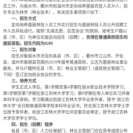
员工作，为丽水市、衢州市和温州市定向培养基层农技人员30人，招
生专业为林学（林业技术）。有关招生事项简介如下：
一、招生方式
定向培养基层林技人员工作实行招生与基层林技人员公开招聘工
作人员并轨进行。按照“先填志愿，后签协议”的原则，按考生户籍以
县（市、区）为单位实施定向招生（招聘）。
安排在普通高校招生的
提前录取。招生代码为
0289
二、招生对象
招生对象丽水市涉及的各县（市、区），衢州市江山市、开化
县，温州市泰顺县范围内2019年报考普通高校，立志为基层林业事业
服务，并与户籍所在县（市、区）林业主管部门（或其他主管部门，
下同）签订定向就业协议的学生。
三、培养方式
学生正式入学后，第1学期至第4学期在丽水职业技术学院学习；
第5学期至第7学期在浙江农林大学学习；第8学期在用人单位实习并做
本科毕业答辩。学习期满达到浙江农林大学毕业条件者，授予“浙江农
林大学”全日制普通高等学校本科毕业证书。符合浙江农林大学学士学
位授予条件者，经浙江农林大学学位评定委员会审定，授予浙江农林
大学农学学士学位。
四、招生（招聘）程序
各县（市、区）人力社保部门、林业主管部门应在高考成绩公布