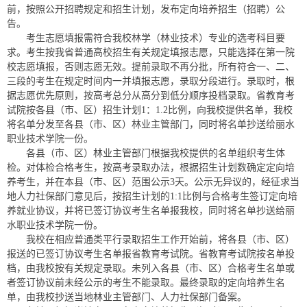
前，按照公开招聘规定和招生计划，发布定向培养招生（招聘）公
告。
考生志愿填报需符合我校林学（林业技术）专业的选考科目要
求。考生按我省普通高校招生有关规定填报志愿，只能选择在第一院
校志愿填报，否则志愿无效。提前录取不再分批，所有符合一、二、
三段的考生在规定时间内一并填报志愿，录取分段进行。录取时，根
据志愿优先原则，按高考总分从高分到低分顺序投档录取。省教育考
试院按各县（市、区）招生计划1：1.2比例，向我校提供名单，我校
将名单分发至各县（市、区）林业主管部门，同时将名单抄送给丽水
职业技术学院一份。
各县（市、区）林业主管部门根据我校提供的名单组织考生体
检。对体检合格考生，按高考录取办法，根据招生计划数确定定向培
养考生，并在本县（市、区）范围公示3天。公示无异议的，经征求当
地人力社保部门意见后，按招生计划的1:1比例与合格考生签订定向培
养就业协议，并将已签订协议考生名单报我校，同时将名单抄送给丽
水职业技术学院一份。
我校在相应普通类平行录取招生工作开始前，将各县（市、区）
报送的已签订协议考生名单报省教育考试院。省教育考试院按名单投
档，由我校按有关规定录取。未列入各县（市、区）合格考生名单或
者签订协议前未经公示的考生不能录取。最终录取的定向培养生名
单，由我校抄送当地林业主管部门、人力社保部门备案。